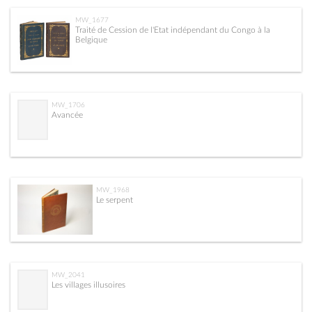
MW_1677
Traité de Cession de l'Etat indépendant du Congo à la
Belgique
MW_1706
Avancée
MW_1968
Le serpent
MW_2041
Les villages illusoires