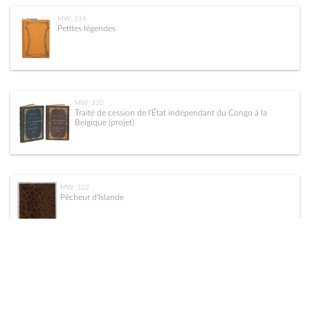
MW_316
Petites légendes
MW_320
Traité de cession de l'État indépendant du Congo à la
Belgique (projet)
MW_322
Pêcheur d'Islande
MW_323
La nuit. Poésies