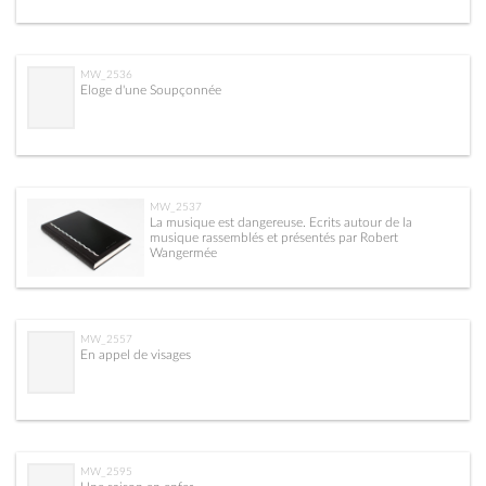
MW_2536
Eloge d'une Soupçonnée
MW_2537
La musique est dangereuse. Ecrits autour de la
musique rassemblés et présentés par Robert
Wangermée
MW_2557
En appel de visages
MW_2595