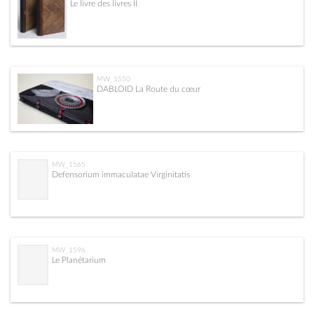
Le livre des livres II
MW_1550
DABLOID La Route du cœur
MW_1565
Defensorium immaculatae Virginitatis
MW_1596
Le Planétarium