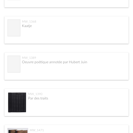
MW_1368
Kaatje
MW_1389
Oeuvre poétique annotée par Hubert Juin
MW_1390
Par des traits
MW_1471