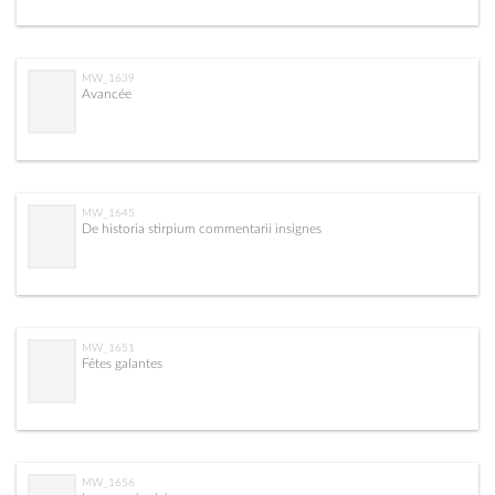
MW_1639
Avancée
MW_1645
De historia stirpium commentarii insignes
MW_1651
Fêtes galantes
MW_1656