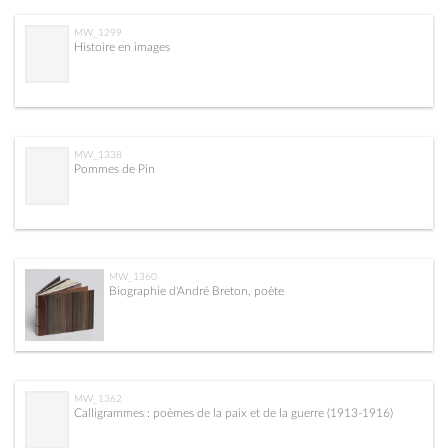
MW_1299
Histoire en images
MW_1338
Pommes de Pin
MW_1360
Biographie d'André Breton, poète
MW_1362
Calligrammes : poèmes de la paix et de la guerre (1913-1916)