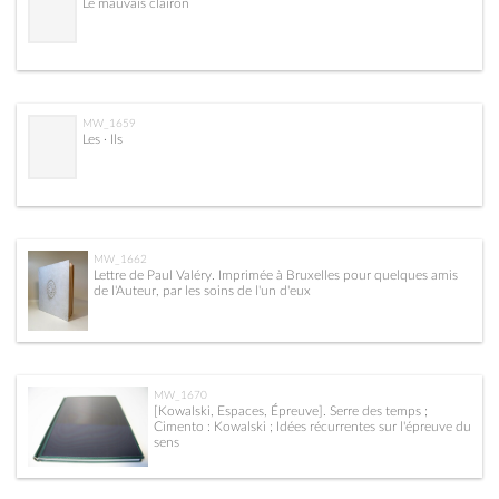
Le mauvais clairon
MW_1659
Les · Ils
MW_1662
Lettre de Paul Valéry. Imprimée à Bruxelles pour quelques amis
de l'Auteur, par les soins de l'un d'eux
MW_1670
[Kowalski, Espaces, Épreuve]. Serre des temps ;
Cimento : Kowalski ; Idées récurrentes sur l'épreuve du
sens