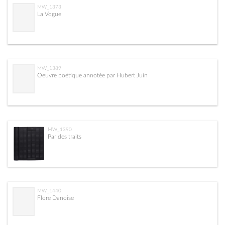
MW_1373
La Vogue
MW_1389
Oeuvre poétique annotée par Hubert Juin
MW_1390
Par des traits
MW_1440
Flore Danoise