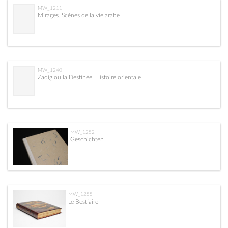
MW_1211
Mirages. Scènes de la vie arabe
MW_1240
Zadig ou la Destinée. Histoire orientale
MW_1252
Geschichten
MW_1255
Le Bestiaire