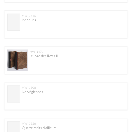
MW_1446
Ibériques
MW_1471
Le livre des livres II
MW_1508
Norvégiennes
MW_1526
Quatre récits d'ailleurs