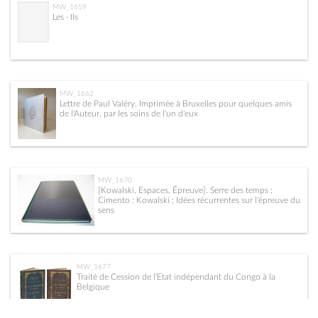
MW_1659
Les · Ils
MW_1662
Lettre de Paul Valéry. Imprimée à Bruxelles pour quelques amis
de l'Auteur, par les soins de l'un d'eux
MW_1670
[Kowalski, Espaces, Épreuve]. Serre des temps ;
Cimento : Kowalski ; Idées récurrentes sur l'épreuve du
sens
MW_1677
Traité de Cession de l'Etat indépendant du Congo à la
Belgique