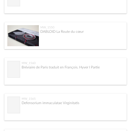
MW_1550
DABLOID La Route du cœur
MW_1560
Bréviaire de Paris traduit en François. Hyver I Partie
MW_1565
Defensorium immaculatae Virginitatis