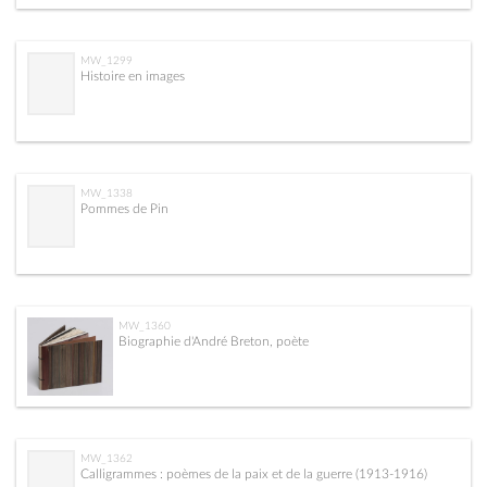
MW_1299
Histoire en images
MW_1338
Pommes de Pin
MW_1360
Biographie d'André Breton, poète
MW_1362
Calligrammes : poèmes de la paix et de la guerre (1913-1916)