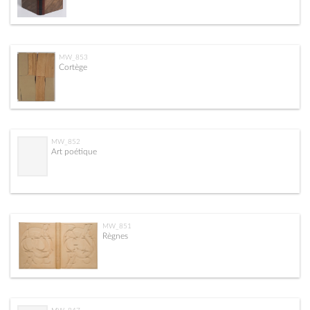
MW_853
Cortège
MW_852
Art poétique
MW_851
Règnes