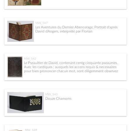
MW_547
Les Aventures du Dernier Abencerage. Portrait d'après
David d'Angers, interprété par Florian
MW_542
Le Pseaultier de David, contenant centg cinquante pseaumes.
Avec les cantiques : ausquels les accens requis & necessaires
pour bien prononcer chacun mot, sont diligemment observez
MW_540
Douze Chansons
MW_539