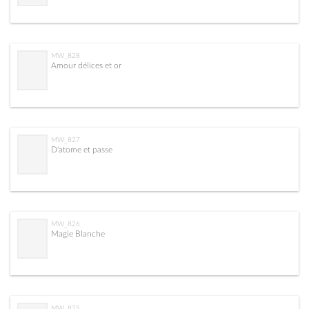
MW_828
Amour délices et or
MW_827
D'atome et passe
MW_826
Magie Blanche
MW_825