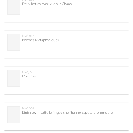
Deux lettres avec vue sur Chaos
MW_816
Poèmes Métaphysiques
MW_793
Maximes
MW_564
L'infinito. In tutte le lingue che l'hanno saputo pronunciare