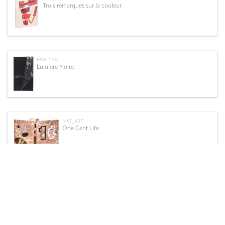
Trois remarques sur la couleur
MW_538
Lumière Noire
MW_537
One Cent Life
MW_536
Vol de Nuit