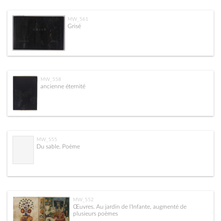
MW_561
Grisé
MW_558
ancienne éternité
MW_555
Du sable. Poème
MW_552
Œuvres. Au jardin de l'Infante, augmenté de
plusieurs poèmes