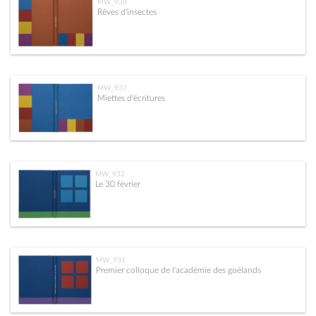
MW_938
Rêves d'insectes
MW_937
Miettes d'écritures
MW_932
Le 30 février
MW_931
Premier colloque de l'académie des goélands