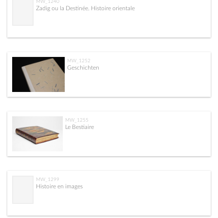
MW_1240
Zadig ou la Destinée. Histoire orientale
MW_1252
Geschichten
MW_1255
Le Bestiaire
MW_1299
Histoire en images