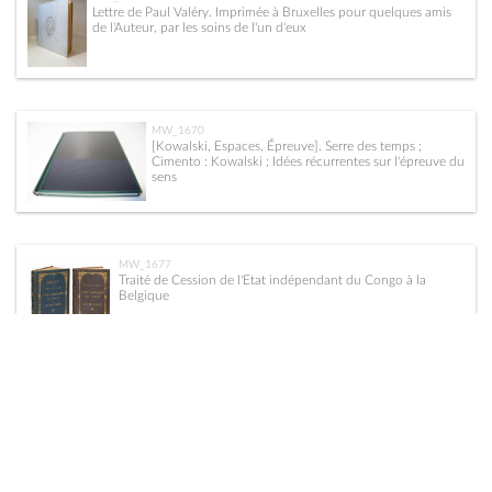
Lettre de Paul Valéry. Imprimée à Bruxelles pour quelques amis
de l'Auteur, par les soins de l'un d'eux
MW_1670
[Kowalski, Espaces, Épreuve]. Serre des temps ;
Cimento : Kowalski ; Idées récurrentes sur l'épreuve du
sens
MW_1677
Traité de Cession de l'Etat indépendant du Congo à la
Belgique
MW_1706
Avancée