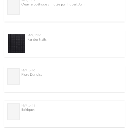
MW_1389
Oeuvre poétique annotée par Hubert Juin
MW_1390
Par des traits
MW_1440
Flore Danoise
MW_1446
Ibériques