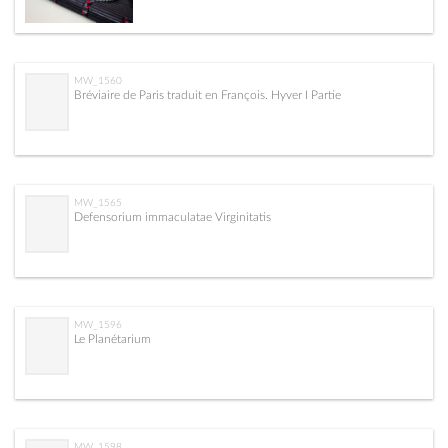
MW_1560
Bréviaire de Paris traduit en François. Hyver I Partie
MW_1565
Defensorium immaculatae Virginitatis
MW_1596
Le Planétarium
MW_1598