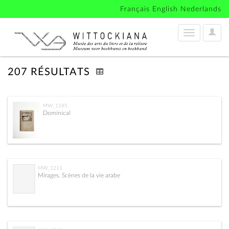
Français
English
Nederlands
User
Toggle
Optio
navigation
207 RÉSULTATS
MW_1185
Dominical
MW_1211
Mirages. Scènes de la vie arabe