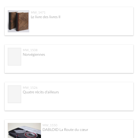
MW_1471
Le livre des livres II
MW_1508
Norvégiennes
MW_1526
Quatre récits d'ailleurs
MW_1550
DABLOID La Route du cœur