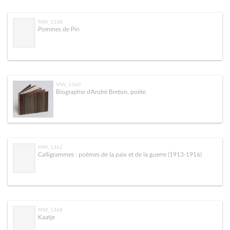
MW_1338
Pommes de Pin
MW_1360
Biographie d'André Breton, poète
MW_1362
Calligrammes : poèmes de la paix et de la guerre (1913-1916)
MW_1368
Kaatje