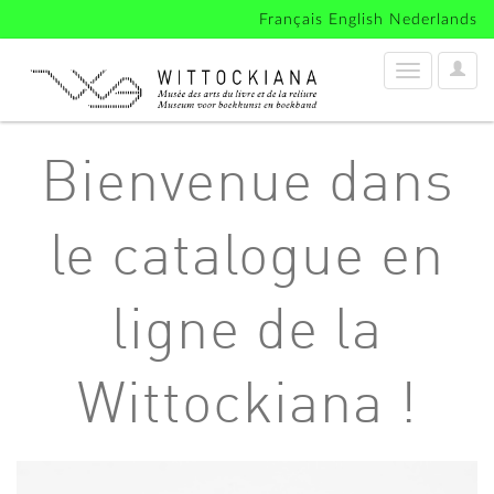
Français
English
Nederlands
User
Toggle
Optio
navigation
Bienvenue dans
le catalogue en
ligne de la
Wittockiana !