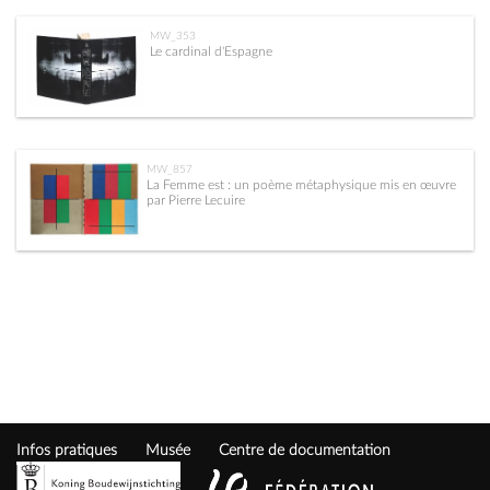
MW_353
Le cardinal d'Espagne
MW_857
La Femme est : un poème métaphysique mis en œuvre
par Pierre Lecuire
Infos pratiques
Musée
Centre de documentation