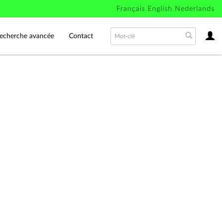
Français
English
Nederlands
echerche avancée
Contact