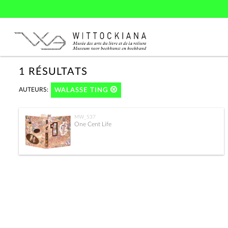
1 RÉSULTATS
AUTEURS:
WALASSE TING
MW_537
One Cent Life