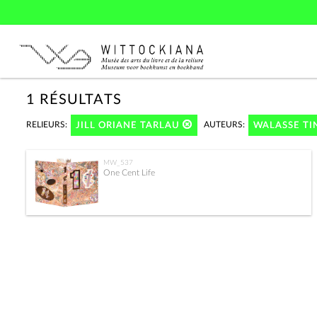
1 RÉSULTATS
RELIEURS:
AUTEURS:
JILL ORIANE TARLAU
WALASSE T
MW_537
One Cent Life