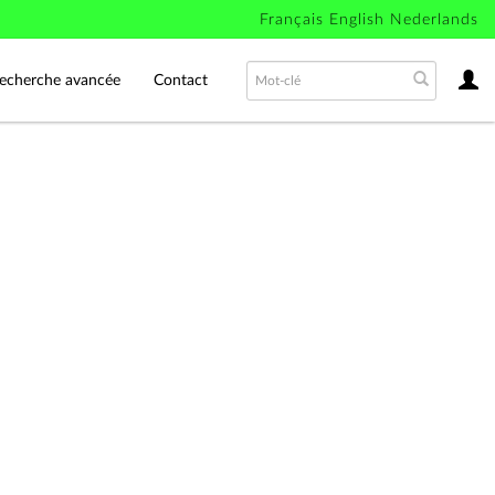
Français
English
Nederlands
echerche avancée
Contact