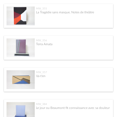
MW_355
La Tragédie sans masque. Notes de théâtre
MW_356
Terra Amata
MW_357
Va-t'en
MW_384
Le jour ou Beaumont fit connaissance avec sa douleur