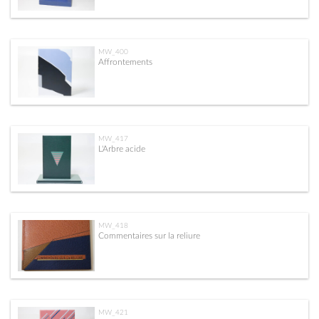
MW_400
Affrontements
MW_417
L'Arbre acide
MW_418
Commentaires sur la reliure
MW_421