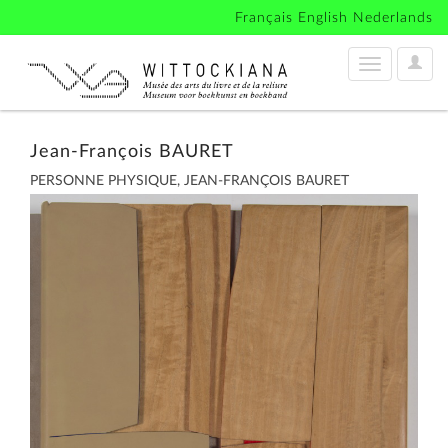
Français
English
Nederlands
User
Toggle
Optio
navigation
Jean-François BAURET
PERSONNE PHYSIQUE, JEAN-FRANÇOIS BAURET