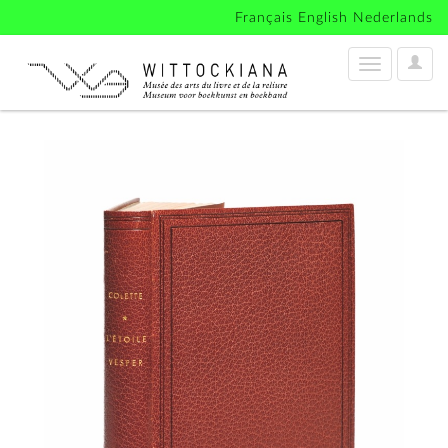
Français
English
Nederlands
User
Toggle
Optio
navigation