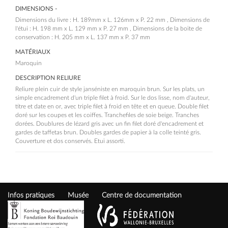
DIMENSIONS -
Dimensions du livre : H. 189mm x L. 126mm x P. 22 mm , Dimensions de
l'étui : H. 198 mm x L. 129 mm x P. 27 mm , Dimensions de la boite de
conservation : H. 205 mm x L. 137 mm x P. 37 mm
MATÉRIAUX
Maroquin
DESCRIPTION RELIURE
Reliure plein cuir de style janséniste en maroquin brun. Sur les plats, un
simple encadrement d'un triple filet à froid. Sur le dos lisse, nom d'auteur,
titre et date en or, avec triple filet à froid en tête et en queue. Double filet
doré sur les coupes et les coiffes. Tranchefiles de soie beige. Tranches
dorées. Doublures de lézard gris avec un fin filet doré d'encadrement et
gardes de taffetas brun. Doubles gardes de papier à la colle teinté gris.
Couverture et dos conservés. Etui assorti.
Infos pratiques
Musée
Centre de documentation