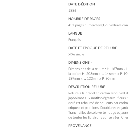
DATE D'ÉDITION
1886
NOMBRE DE PAGES
431 pages numérotées;Couvertures con
LANGUE
Français
DATE ET ÉPOQUE DE RELIURE
XIXe siècle
DIMENSIONS -
Dimensions de la reliure : H. 187mm x
la boîte : H. 208mm x L. 146mm x P. 10
189mm x L. 130mm x P. 30mm
DESCRIPTION RELIURE
Reliure à la bradel en carton recouvert
japonisant aux motifs végétaux : fleurs, f
doré est rehaussé de couleurs par endroi
criquets et papillons. Doublures et garde
Tranchefiles de soie verte, rouge et jau
de toutes les livraisons conservées. Chem
PROVENANCE