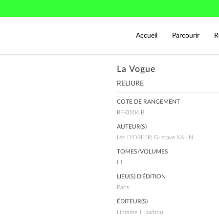
Accueil
Parcourir
R
La Vogue
RELIURE
COTE DE RANGEMENT
RF-0104 B
AUTEUR(S)
Léo D'ORFER
;
Gustave KAHN
TOMES/VOLUMES
I 1
LIEU(S) D'ÉDITION
Paris
ÉDITEUR(S)
Librairie J. Barbou