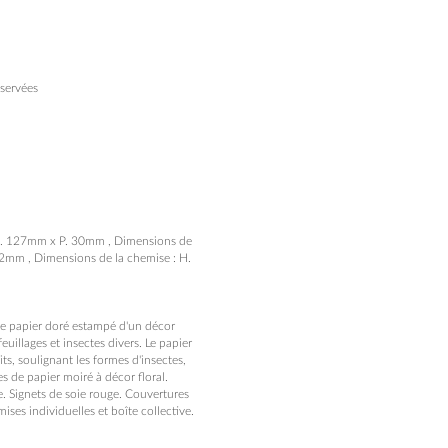
servées
 L. 127mm x P. 30mm , Dimensions de
2mm , Dimensions de la chemise : H.
 de papier doré estampé d'un décor
euillages et insectes divers. Le papier
ts, soulignant les formes d'insectes,
s de papier moiré à décor floral.
ne. Signets de soie rouge. Couvertures
ises individuelles et boîte collective.