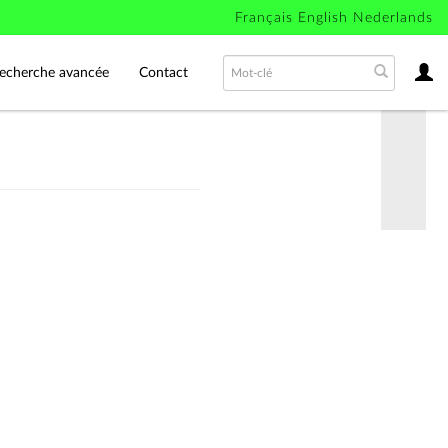
Français
English
Nederlands
echerche avancée
Contact