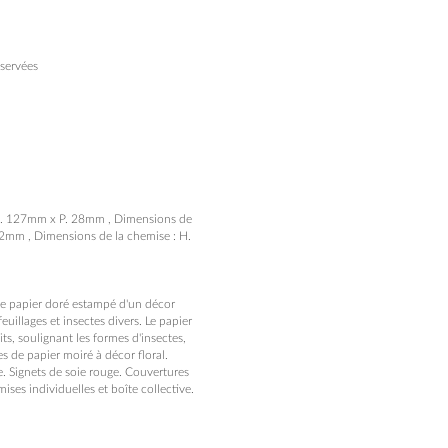
servées
 L. 127mm x P. 28mm , Dimensions de
2mm , Dimensions de la chemise : H.
 de papier doré estampé d'un décor
euillages et insectes divers. Le papier
ts, soulignant les formes d'insectes,
s de papier moiré à décor floral.
ne. Signets de soie rouge. Couvertures
ises individuelles et boîte collective.