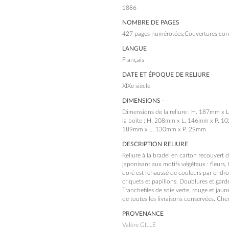
1886
NOMBRE DE PAGES
427 pages numérotées;Couvertures con
LANGUE
Français
DATE ET ÉPOQUE DE RELIURE
XIXe siècle
DIMENSIONS -
Dimensions de la reliure : H. 187mm x
la boîte : H. 208mm x L. 146mm x P. 10
189mm x L. 130mm x P. 29mm
DESCRIPTION RELIURE
Reliure à la bradel en carton recouvert
japonisant aux motifs végétaux : fleurs, f
doré est rehaussé de couleurs par endroi
criquets et papillons. Doublures et garde
Tranchefiles de soie verte, rouge et jau
de toutes les livraisons conservées. Chem
PROVENANCE
Valère GILLE